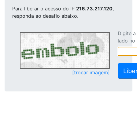
Para liberar o acesso
do IP
216.73.217.120
,
responda ao desafio abaixo.
Digite 
lado no
[trocar imagem]